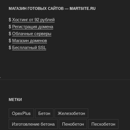
в
МАГАЗИН ГОТОВЫХ САЙТОВ — MARTSITE.RU
бетоне»
$
Хостинг от 92 рублей
$
Регистрация домена
$
Облачные серверы
$
Магазин доменов
$
Бесплатный SSL
.
МЕТКИ
OpexPlus
Бетон
Железобетон
Изготовление бетона
Пенобетон
Пескобетон