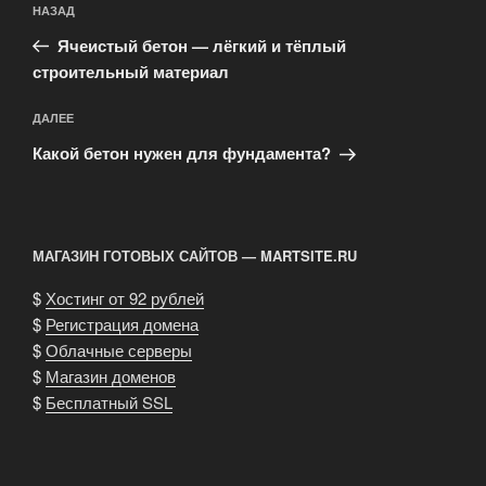
Предыдущая
НАЗАД
по
запись:
записям
Ячеистый бетон — лёгкий и тёплый
строительный материал
Следующая
ДАЛЕЕ
запись
Какой бетон нужен для фундамента?
МАГАЗИН ГОТОВЫХ САЙТОВ — MARTSITE.RU
$
Хостинг от 92 рублей
$
Регистрация домена
$
Облачные серверы
$
Магазин доменов
$
Бесплатный SSL