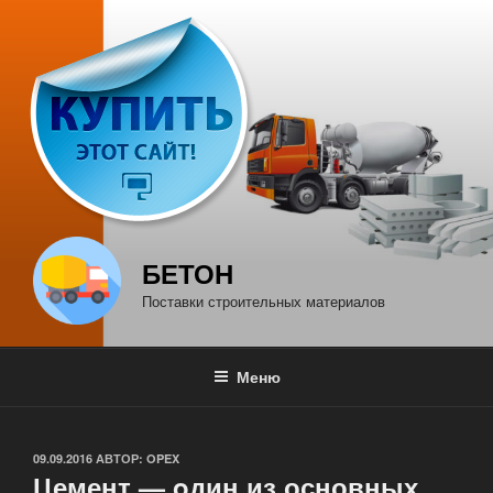
Перейти
к
содержимому
БЕТОН
Поставки строительных материалов
Меню
ОПУБЛИКОВАНО
09.09.2016
АВТОР:
OPEX
Цемент — oдин из основных